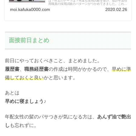
は？作文のテーマは？何度も採用試験を受け、会計年度任
用職員の採用試験のパターンがつかめてきました。これか
ら会計年度任用職員の受験を考えておられる方は是非よん
moi.kafuka0000.com
2020.02.26
で下さい。
面接前日まとめ
前日にやっておくべきこと、まとめました。
履歴書
、
職務経歴書
の作成は時間がかかるので、
早めに準
備しておくと良い
かと思います。
あとは
早めに寝ましょう♪
年配女性の髪のパサつきが気になる方は、
あんず油で艶出
し
も忘れずに。