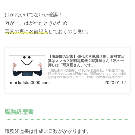
はがれかけてないか確認！
万が一、はがれたときのため
写真の裏に名前記入
しておくのも良い。
【履歴書の写真】40代の再就職活動。履歴書写
真はスマホ？証明写真機？写真屋さん？私の一
押しは「写真屋さん」です。
【履歴書の写真撮影】40代の再就職活動。写真館での撮
影を全力でススめる理由とは。費用はいくらくらい？服装
は何を着て撮るの？カラー、白黒？履歴書の写真について
体験をもとにまとめました。40代の再就職がんばりまし
moi.kafuka0000.com
2020.01.17
ょうね。
職務経歴書
職務経歴書は作成に日数がかかります。