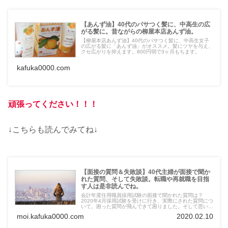
【あんず油】40代のパサつく髪に、中高生の広
がる髪に。昔ながらの柳屋本店あんず油。
【柳屋本店あんず油】40代のパサつく髪に、中高生女子
の広がる髪に「あんず油」がオススメ。髪にツヤを与え、
クセ広がりを抑えます。800円弱で3ヶ月もちます。
kafuka0000.com
頑張ってください！！！
↓こちらも読んでみてね↓
【面接の質問＆失敗談】40代主婦が面接で聞か
れた質問、そして失敗談。転職や再就職を目指
す人は是非読んでね。
会計年度任用職員採用試験の面接で聞かれた質問は？
2020年4月採用試験を受けに行き、実際にされた質問につ
いて。困った質問が飛んできて困りました。そして思いも
かけない失敗も！パートやアルバイトの面接に行かれる方
moi.kafuka0000.com
2020.02.10
も是非読んでください。