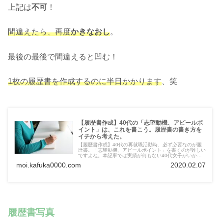
上記は
不可
！
間違えたら、再度
かきなおし
。
最後の最後で間違えると凹む！
1枚の履歴書を作成するのに半日かかります
、笑
【履歴書作成】40代の「志望動機、アピールポ
イント」は、これを書こう。履歴書の書き方を
イチから考えた。
【履歴書作成】40代の再就職活動時、必ず必要なのが履
歴書。「志望動機、アピールポイント」を書くのが難しい
ですよね。本記事では実績が何もない40代女子がいかに
自己をアピールするかのコツをお伝えします。再就職を目
moi.kafuka0000.com
2020.02.07
指す40代主婦は必見！頑張って！
履歴書写真