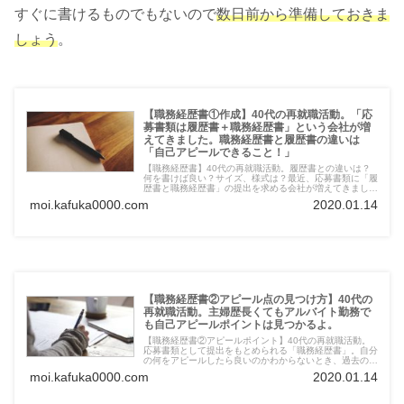
すぐに書けるものでもないので
数日前から準備しておきま
しょう
。
【職務経歴書①作成】40代の再就職活動。「応
募書類は履歴書＋職務経歴書」という会社が増
えてきました。職務経歴書と履歴書の違いは
「自己アピールできること！」
【職務経歴書】40代の再就職活動。履歴書との違いは？
何を書けば良い？サイズ、様式は？最近、応募書類に「履
歴書と職務経歴書」の提出を求める会社が増えてきまし
た。自分自身を最大限アピールできるように、職務経歴書
moi.kafuka0000.com
2020.01.14
の基礎についてまとめました。
【職務経歴書②アピール点の見つけ方】40代の
再就職活動。主婦歴長くてもアルバイト勤務で
も自己アピールポイントは見つかるよ。
【職務経歴書②アピールポイント】40代の再就職活動。
応募書類として提出をもとめられる「職務経歴書」。自分
の何をアピールしたら良いのかわからないとき、過去の職
歴で輝かしい実績なんて無いし、困ったな。。というとき
moi.kafuka0000.com
2020.01.14
に読んでください。