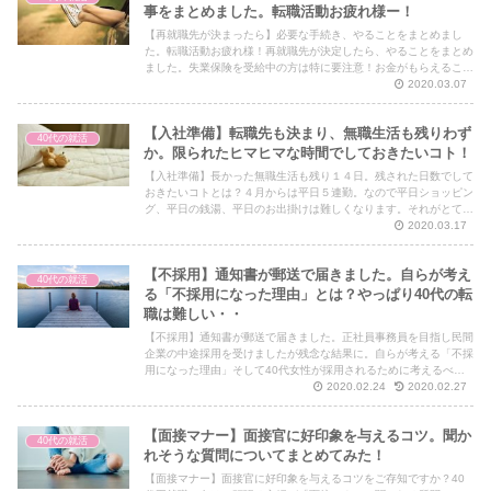
事をまとめました。転職活動お疲れ様ー！
【再就職先が決まったら】必要な手続き、やることをまとめまし
た。転職活動お疲れ様！再就職先が決定したら、やることをまとめ
ました。失業保険を受給中の方は特に要注意！お金がもらえること
もあります。再就職先が決まったら是非よんで下さい。
2020.03.07
【入社準備】転職先も決まり、無職生活も残りわず
40代の就活
か。限られたヒマヒマな時間でしておきたいコト！
【入社準備】長かった無職生活も残り１４日。残された日数でして
おきたいコトとは？４月からは平日５連勤。なので平日ショッピン
グ、平日の銭湯、平日のお出掛けは難しくなります。それがとても
淋しい・・。無職生活が終わっていく。
2020.03.17
【不採用】通知書が郵送で届きました。自らが考え
40代の就活
る「不採用になった理由」とは？やっぱり40代の転
職は難しい・・
【不採用】通知書が郵送で届きました。正社員事務員を目指し民間
企業の中途採用を受けましたが残念な結果に。自らが考える「不採
用になった理由」そして40代女性が採用されるために考えるべき
こととは。再就職、転職を目指す40代の方、是非よんで下さい。
2020.02.24
2020.02.27
【面接マナー】面接官に好印象を与えるコツ。聞か
40代の就活
れそうな質問についてまとめてみた！
【面接マナー】面接官に好印象を与えるコツをご存知ですか？40