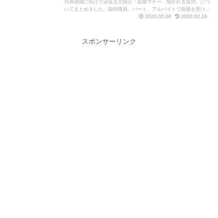
代再就職に向けて頑張る主婦が「面接マナー、聞かれる質問」につ
いてまとめました。臨時職員、パート、アルバイトで面接を受けに
行く前に是非読んでいただきたい面接マナー&質問一覧です。
2020.02.08
2020.02.16
スポンサーリンク