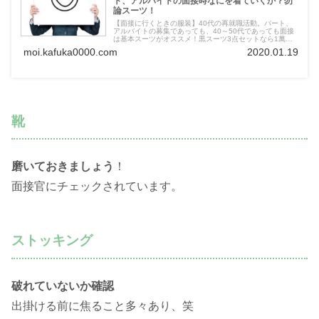
ト、アルバイトの面接時なにを着ていくか？勿
論スーツ！
【面接に行くときの服装】40代の再就職活動。パート、
アルバイトの募集であっても、40～50代であっても面接
は基本スーツがオススメ！黒スーツ3点セットなら1萬円
以下で購入できます。カーディガン+タイトスカートだと
moi.kafuka0000.com
2020.01.19
第一印象で負けちゃうかも。
靴
磨いておきましょう
！
面接官にチェックされています。
ストッキング
破れていないか確認
出掛ける前に焦ること多々あり、笑