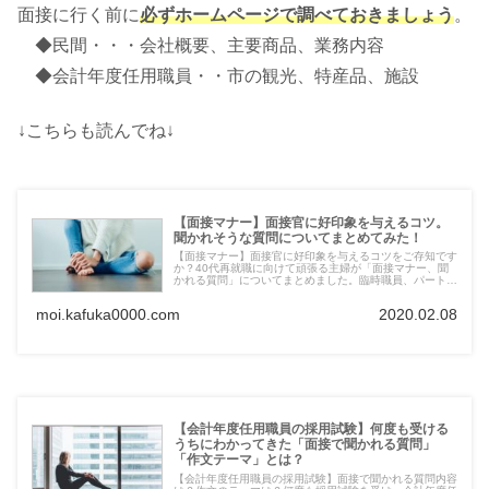
面接に行く前に
必ずホームページで調べておきましょう
。
◆民間・・・会社概要、主要商品、業務内容
◆会計年度任用職員・・市の観光、特産品、施設
↓こちらも読んでね↓
【面接マナー】面接官に好印象を与えるコツ。
聞かれそうな質問についてまとめてみた！
【面接マナー】面接官に好印象を与えるコツをご存知です
か？40代再就職に向けて頑張る主婦が「面接マナー、聞
かれる質問」についてまとめました。臨時職員、パート、
アルバイトで面接を受けに行く前に是非読んでいただきた
い面接マナー&質問一覧です。
moi.kafuka0000.com
2020.02.08
【会計年度任用職員の採用試験】何度も受ける
うちにわかってきた「面接で聞かれる質問」
「作文テーマ」とは？
【会計年度任用職員の採用試験】面接で聞かれる質問内容