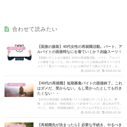
合わせて読みたい
【面接の服装】40代女性の再就職活動。パート、ア
40代の就活
ルバイトの面接時なにを着ていくか？勿論スーツ！
【面接に行くときの服装】40代の再就職活動。パート、アルバイ
トの募集であっても、40～50代であっても面接は基本スーツがオ
ススメ！黒スーツ3点セットなら1萬円以下で購入できます。カー
ディガン+タイトスカートだと第一印象で負けちゃうかも。
2020.01.19
2020.02.16
【40代の再就職】短期募集バイトの面接終了。これ
40代の就活
はダメだ、受からない。もし受かったとしても行き
たくない・・
【40代の再就職】短期募集バイトの面接に行ってきました。事
務・土日祝休み・時給高額という好条件でしたが「急な休み不可」
でした。現在、再就職活動中。かつ子どもの予定も入りそうだし。
断ったほうが良いのかな。悩んでます。
2020.01.28
2020.02.16
【再就職先が決まったら】必要な手続き、やるべき
40代の就活