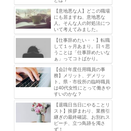
【意地悪な人】どこの職場
にも居ますね、意地悪な
人。そんな人の対処法につ
いて考えてみました。
【仕事辞めたい・・】転職
して１ヶ月あまり。日々思
うことは「仕事辞めたいな
ぁ」ってコトばかり。
【会計年度任用職員の事
務】メリット、デメリッ
ト。県・市役所の臨時職員
は40代女性にとって働きや
すいのかな？
【退職日当日にやることリ
スト】挨拶まわり、業務引
継ぎの最終確認、お別れス
ピーチ、立つ鳥跡を濁さ
ず！