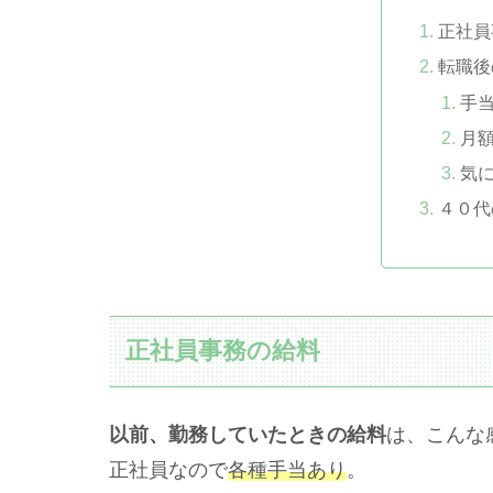
正社員
転職後
手
月
気
４０代
正社員事務の給料
以前、勤務していたときの給料
は、こんな
正社員なので
各種手当あり
。