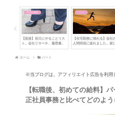
40代の就活
パート
短期募集バ
【面接】前日にやることリス
【在宅勤務に憧れる】会社
これはダメ
ト。会社リサーチ、履歴書、
人間関係に疲れました。家
もし受かっ
スーツ、靴、ストッキングの
こもって出来る仕事に就き
くない・・
準備はOKですか？
いです・・
ホーム
パート
※当ブログは、アフィリエイト広告を利用
【転職後、初めての給料】パ
正社員事務と比べてどのよう