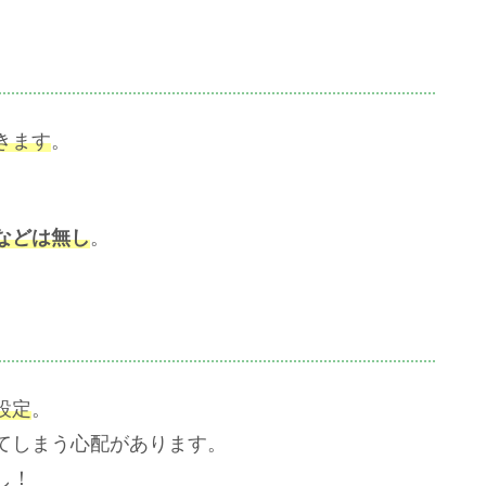
きます
。
などは無し
。
設定
。
てしまう心配があります。
し！