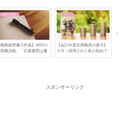
40代の就活
パート
パート
【職務経歴書①作成】40代の
【会計年度任用職員の賞与】
【会計年
再就職活動。「応募書類は履
４月～採用された私の初めて
は？手当
歴書＋職務経歴書」という会
のボーナスの金額は・・
けど断れ
社が増えてきました。職務経
歴書と履歴書の違いは「自己
アピールできること！」
スポンサーリンク