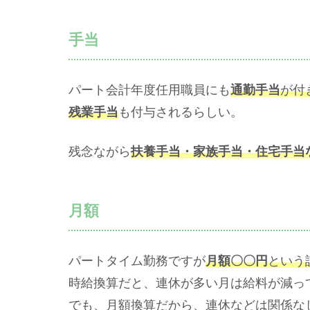
手当
パート会計年度任用職員にも
通勤手当
が付
残業手当
も付与されるらしい。
残念ながら
扶養手当・家族手当・住宅手当
月額
パートタイム勤務ですが
月額〇〇円
という
時給換算だと、連休が多い月は給料が減っ
でも、月額換算だから、連休などは関係な