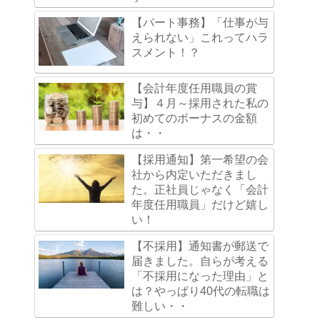
【パート事務】「仕事が与
えられない」これってハラ
スメント！？
【会計年度任用職員の賞
与】４月～採用された私の
初めてのボーナスの金額
は・・
【採用通知】第一希望の会
社から内定いただきまし
た。正社員じゃなく「会計
年度任用職員」だけど嬉し
い！
【不採用】通知書が郵送で
届きました。自らが考える
「不採用になった理由」と
は？やっぱり40代の転職は
難しい・・