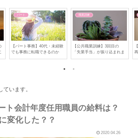
パート
職業訓練
の
【パート事務】40代・未経験
【公共職業訓練】3回目の
に
でも事務に転職できるのか
「失業手当」が振り込まれま
た
な？仕事に対する不安を考え
した。これが最後の振込かと
てみた。
思うと感慨深い・・
しています。
ート会計年度任用職員の給料は？
に変化した？？
2020.04.26