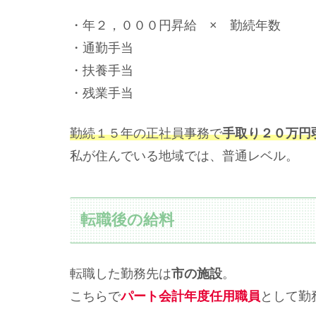
・年２，０００円昇給 × 勤続年数
・通勤手当
・扶養手当
・残業手当
勤続１５年の正社員事務で
手取り
２０万円
私が住んでいる地域では、普通レベル。
転職後の給料
転職した勤務先は
市の施設
。
こちらで
パート会計年度任用職員
として勤