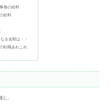
事務の給料
の給料
当
額
になる金額は・・
の転職あれこれ
感じ。