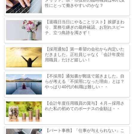
メリット。県・市役所の臨時職員は40代女
性にとって働きやすいのかな？
【退職日当日にやることリスト】挨拶まわ
り、業務引継ぎの最終確認、お別れスピー
チ、立つ鳥跡を濁さず！
【採用通知】第一希望の会社から内定いた
だきました。正社員じゃなく「会計年度任
用職員」だけど嬉しい！
【不採用】通知書が郵送で届きました。自
らが考える「不採用になった理由」とは？
やっぱり40代の転職は難しい・・
【会計年度任用職員の賞与】４月～採用さ
れた私の初めてのボーナスの金額は・・
【パート事務】「仕事が与えられない」こ