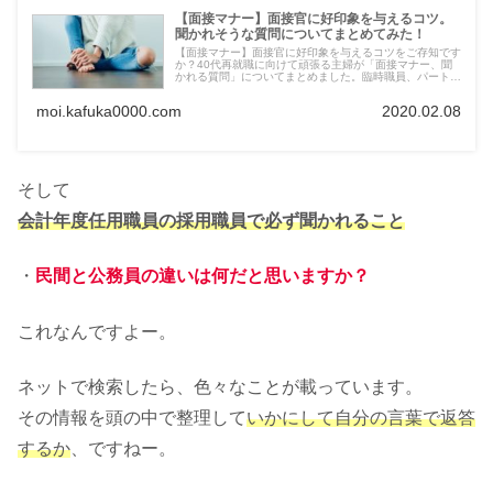
【面接マナー】面接官に好印象を与えるコツ。
聞かれそうな質問についてまとめてみた！
【面接マナー】面接官に好印象を与えるコツをご存知です
か？40代再就職に向けて頑張る主婦が「面接マナー、聞
かれる質問」についてまとめました。臨時職員、パート、
アルバイトで面接を受けに行く前に是非読んでいただきた
い面接マナー&質問一覧です。
moi.kafuka0000.com
2020.02.08
そして
会計年度任用職員の採用職員で必ず聞かれること
・
民間と公務員の違いは何だと思いますか？
これなんですよー。
ネットで検索したら、色々なことが載っています。
その情報を頭の中で整理して
いかにして自分の言葉で返答
するか
、ですねー。