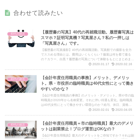
合わせて読みたい
【履歴書の写真】40代の再就職活動。履歴書写真は
40代の就活
スマホ？証明写真機？写真屋さん？私の一押しは
「写真屋さん」です。
【履歴書の写真撮影】40代の再就職活動。写真館での撮影を全力
でススめる理由とは。費用はいくらくらい？服装は何を着て撮る
の？カラー、白黒？履歴書の写真について体験をもとにまとめまし
た。40代の再就職がんばりましょうね。
2020.01.17
2020.02.16
【会計年度任用職員の事務】メリット、デメリッ
40代の就活
ト。県・市役所の臨時職員は40代女性にとって働き
やすいのかな？
【会計年度任用職員の事務】のメリット・デメリット。県や市の臨
時職員が2020年から名称変更。それに伴い待遇も変化。臨時職員
は40代女性にとって働きやすい環境なのか？給与、休日、資格、
採用状況、面接、試験内容。気になること全部お伝えします。
2020.02.01
2020.04.05
【会計年度任用職員＝市の臨時職員】最大のデメリ
40代の就活
ットは副業禁止！ブログ運営はOKなの？
【会計年度任用職員】最大のデメリットをご存知ですか？それは副