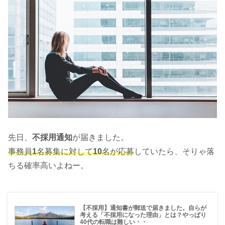
先日、
不採用通知
が届きました。
事務員
1
名募集に対して
10
名が応募
していたら、そりゃ落
ちる確率高いよねー。
【不採用】通知書が郵送で届きました。自らが
考える「不採用になった理由」とは？やっぱり
40代の転職は難しい・・