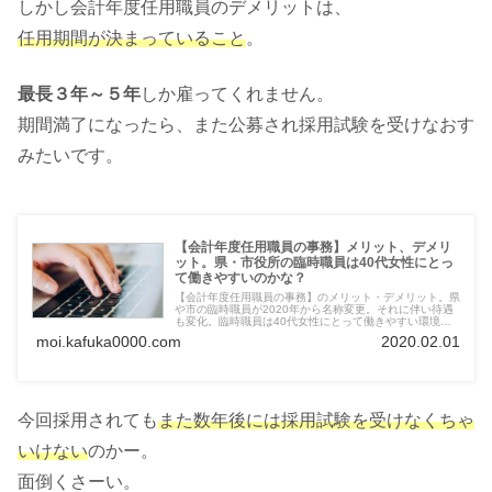
しかし会計年度任用職員のデメリットは、
任用期間が決まっていること
。
最長３年～５年
しか雇ってくれません。
期間満了になったら、また公募され採用試験を受けなおす
みたいです。
【会計年度任用職員の事務】メリット、デメリ
ット。県・市役所の臨時職員は40代女性にとっ
て働きやすいのかな？
【会計年度任用職員の事務】のメリット・デメリット。県
や市の臨時職員が2020年から名称変更。それに伴い待遇
も変化。臨時職員は40代女性にとって働きやすい環境な
のか？給与、休日、資格、採用状況、面接、試験内容。気
moi.kafuka0000.com
2020.02.01
になること全部お伝えします。
今回採用されても
また数年後には採用試験を受けなくちゃ
いけない
のかー。
面倒くさーい。