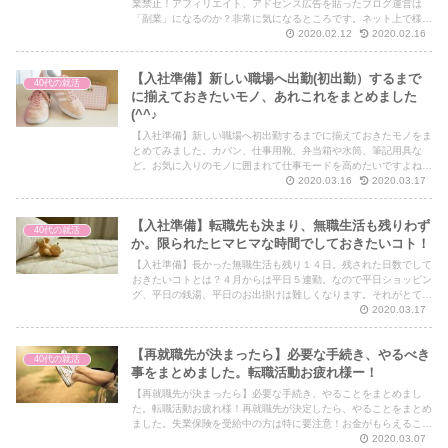
業禁止！アフィリエイト、アドセンス広告を貼ったブログ運営は
「副業」になるのか？非常に気になるところです。ネット上で様々
な意見が飛び交う中、どの情報が正しいのか。調べてみました！
2020.02.12
2020.02.16
【入社準備】新しい職場へ出勤(初出勤）するまで
40代の就活
に揃えておきたいモノ、あれこれをまとめました
(^^♪
【入社準備】新しい職場へ初出勤するまでに揃えておきたモノをま
とめてみました。カバン、仕事用靴、弁当箱や水筒、筆記用具な
ど。お気に入りのモノに囲まれて仕事モードを高めたいですよね。
初出勤までにお気に入りが見つかると良いですね。
2020.03.16
2020.03.17
【入社準備】転職先も決まり、無職生活も残りわず
40代の就活
か。限られたヒマヒマな時間でしておきたいコト！
【入社準備】長かった無職生活も残り１４日。残された日数でして
おきたいコトとは？４月からは平日５連勤。なので平日ショッピン
グ、平日の銭湯、平日のお出掛けは難しくなります。それがとても
淋しい・・。無職生活が終わっていく。
2020.03.17
【再就職先が決まったら】必要な手続き、やるべき
40代の就活
事をまとめました。転職活動お疲れ様ー！
【再就職先が決まったら】必要な手続き、やることをまとめまし
た。転職活動お疲れ様！再就職先が決定したら、やることをまとめ
ました。失業保険を受給中の方は特に要注意！お金がもらえること
もあります。再就職先が決まったら是非よんで下さい。
2020.03.07