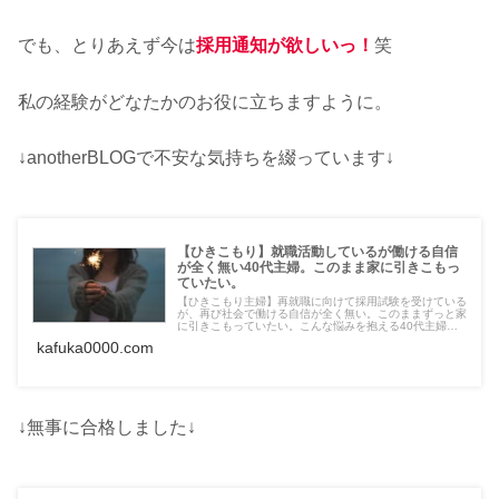
でも、とりあえず今は
採用通知が欲しいっ！
笑
私の経験がどなたかのお役に立ちますように。
↓anotherBLOGで不安な気持ちを綴っています↓
【ひきこもり】就職活動しているが働ける自信
が全く無い40代主婦。このまま家に引きこもっ
ていたい。
【ひきこもり主婦】再就職に向けて採用試験を受けている
が、再び社会で働ける自信が全く無い。このままずっと家
に引きこもっていたい。こんな悩みを抱える40代主婦の
心の中。働きたくない、しかし生活費、学費のために働き
kafuka0000.com
に出なくては。働くのイヤだなー。
↓無事に合格しました↓