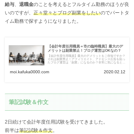
給与
、
退職金
のことを考えるとフルタイム勤務のほうが良
いのですが、
正々堂々とブログ副業をしたい
のでパートタ
イム勤務で探すようになりました。
【会計年度任用職員＝市の臨時職員】最大のデ
メリットは副業禁止！ブログ運営はOKなの？
【会計年度任用職員】最大のデメリットをご存知ですか？
それは副業禁止！アフィリエイト、アドセンス広告を貼っ
たブログ運営は「副業」になるのか？非常に気になるとこ
ろです。ネット上で様々な意見が飛び交う中、どの情報が
正しいのか。調べてみました！
moi.kafuka0000.com
2020.02.12
筆記試験＆作文
2日続けて会計年度任用試験を受けてきました。
前半は
筆記試験＆作文
。