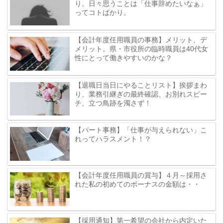
り。日々思うことは「仕事辞めたいなぁ」
ってコトばかり。
【会計年度任用職員の事務】メリット、デ
メリット。県・市役所の臨時職員は40代女
性にとって働きやすいのかな？
【退職日当日にやることリスト】挨拶まわ
り、業務引継ぎの最終確認、お別れスピー
チ、立つ鳥跡を濁さず！
【パート事務】「仕事が与えられない」こ
れってハラスメント！？
【会計年度任用職員の賞与】４月～採用さ
れた私の初めてのボーナスの金額は・・
【採用通知】第一希望の会社から内定いた