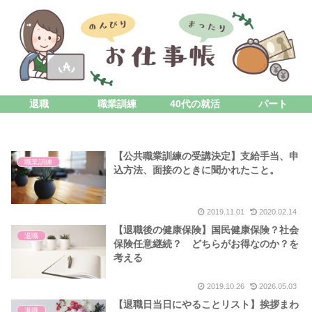
退職
職業訓練
40代の就活
パート
【公共職業訓練の受講決定】支給手当、申
職業訓練
込方法、面接のときに聞かれたこと。
2019.11.01
2020.02.14
【退職後の健康保険】国民健康保険？社会
退職
保険任意継続？ どちらがお得なのか？を
考える
2019.10.26
2026.05.03
【退職日当日にやることリスト】挨拶まわ
退職