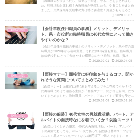
【再就職先が決まったら】必要な手続き、やることをまとめまし
た。転職活動お疲れ様！再就職先が決定したら、やることをまとめ
ました。失業保険を受給中の方は特に要注意！お金がもらえること
もあります。再就職先が決まったら是非よんで下さい。
2020.03.07
【会計年度任用職員の事務】メリット、デメリッ
40代の就活
ト。県・市役所の臨時職員は40代女性にとって働き
やすいのかな？
【会計年度任用職員の事務】のメリット・デメリット。県や市の臨
時職員が2020年から名称変更。それに伴い待遇も変化。臨時職員
は40代女性にとって働きやすい環境なのか？給与、休日、資格、
採用状況、面接、試験内容。気になること全部お伝えします。
2020.02.01
2020.04.05
【面接マナー】面接官に好印象を与えるコツ。聞か
40代の就活
れそうな質問についてまとめてみた！
【面接マナー】面接官に好印象を与えるコツをご存知ですか？40
代再就職に向けて頑張る主婦が「面接マナー、聞かれる質問」につ
いてまとめました。臨時職員、パート、アルバイトで面接を受けに
行く前に是非読んでいただきたい面接マナー&質問一覧です。
2020.02.08
2020.02.16
【面接の服装】40代女性の再就職活動。パート、ア
40代の就活
ルバイトの面接時なにを着ていくか？勿論スーツ！
【面接に行くときの服装】40代の再就職活動。パート、アルバイ
トの募集であっても、40～50代であっても面接は基本スーツがオ
ススメ！黒スーツ3点セットなら1萬円以下で購入できます。カー