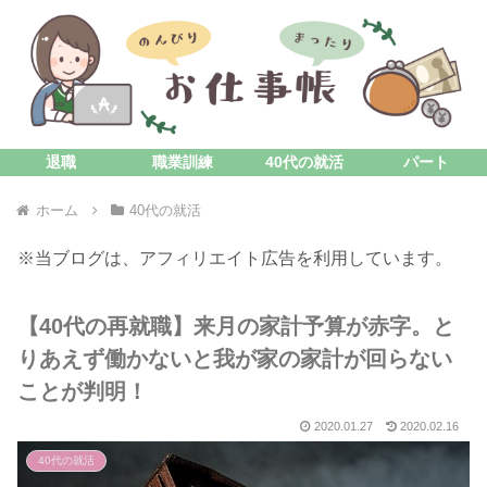
退職
職業訓練
40代の就活
パート
ホーム
40代の就活
※当ブログは、アフィリエイト広告を利用しています。
【40代の再就職】来月の家計予算が赤字。と
りあえず働かないと我が家の家計が回らない
ことが判明！
2020.01.27
2020.02.16
40代の就活