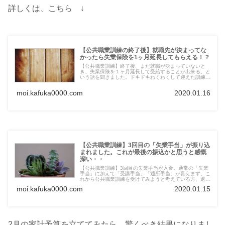
詳しくは、こちら ↓
【公共職業訓練の終了後】就職先が決まってな
かったら失業保険を1ヶ月延長してもらえる！？
【公共職業訓練】終了後、まだ就職が決まっていないと
き、失業保険を１ヶ月延長して受給することが出来る、と
いう話を聞きました。ドキドキわくわくして迎えた訓練終
了後の認定日。結局、延長支給の話は一切ありませんでし
た。ガックリ。。
moi.kafuka0000.com
2020.01.16
【公共職業訓練】3回目の「失業手当」が振り込
まれました。これが最後の振込かと思うと感慨
深い・・
【公共職業訓練】3回目の失業手当が入金。通常の「失業
手当」に加えて「受講手当」「通所手当」が貰えます。こ
れから公共職業訓練を受けてみようと考えている方、退職
を考えておられる方へ。公共職業訓練に通うことをオスス
moi.kafuka0000.com
2020.01.15
メします！是非よんで下さい。
2月の家計予算を立ててみたら、驚くべき結果になりまし