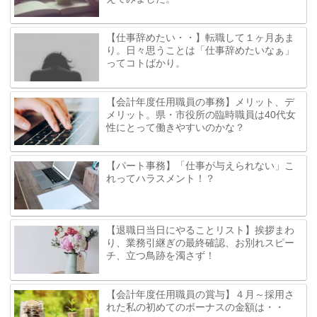
【仕事辞めたい・・】転職して１ヶ月あま
り。日々思うことは「仕事辞めたいなぁ」
ってコトばかり。
【会計年度任用職員の事務】メリット、デ
メリット。県・市役所の臨時職員は40代女
性にとって働きやすいのかな？
【パート事務】「仕事が与えられない」こ
れってハラスメント！？
【退職日当日にやることリスト】挨拶まわ
り、業務引継ぎの最終確認、お別れスピー
チ、立つ鳥跡を濁さず！
【会計年度任用職員の賞与】４月～採用さ
れた私の初めてのボーナスの金額は・・