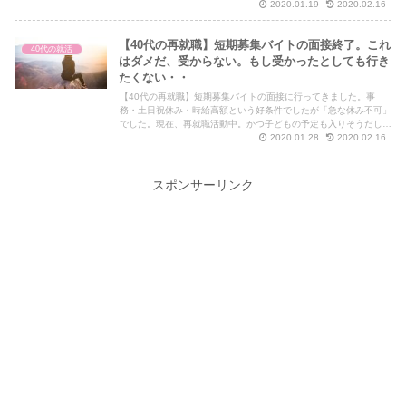
ディガン+タイトスカートだと第一印象で負けちゃうかも。
2020.01.19
2020.02.16
【40代の再就職】短期募集バイトの面接終了。これ
40代の就活
はダメだ、受からない。もし受かったとしても行き
たくない・・
【40代の再就職】短期募集バイトの面接に行ってきました。事
務・土日祝休み・時給高額という好条件でしたが「急な休み不可」
でした。現在、再就職活動中。かつ子どもの予定も入りそうだし。
断ったほうが良いのかな。悩んでます。
2020.01.28
2020.02.16
スポンサーリンク